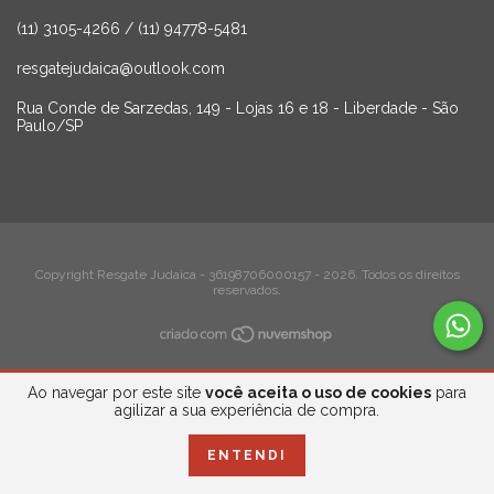
(11) 3105-4266 / (11) 94778-5481
resgatejudaica@outlook.com
Rua Conde de Sarzedas, 149 - Lojas 16 e 18 - Liberdade - São
Paulo/SP
Copyright Resgate Judaica - 36198706000157 - 2026. Todos os direitos
reservados.
Ao navegar por este site
você aceita o uso de cookies
para
agilizar a sua experiência de compra.
ENTENDI