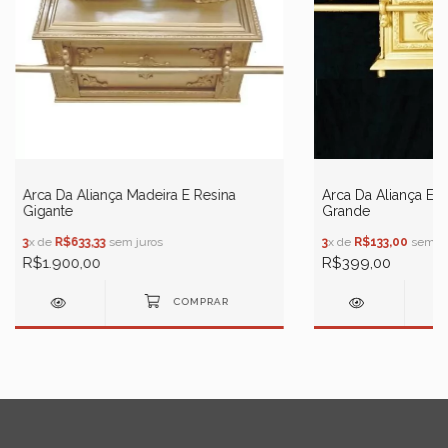
Arca Da Aliança Madeira E Resina
Arca Da Aliança Em
Gigante
Grande
3
x de
R$633,33
sem juros
3
x de
R$133,00
sem ju
R$1.900,00
R$399,00