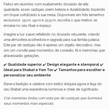
Feitos em alumínio com acabamento dourado de alta
qualidade, esses castiçais unem beleza e durabilidade, trazendo
um toque sofisticado à sua mesa. Disponíveis em três tamanhos
exclusivos:
15cm, 19cm
e
22,5cm
, escolha o que melhor se
encaixa no seu ritual e espaço.
Imagine a luz suave refletindo no dourado reluzente, criando
uma atmosfera acolhedora e sagrada para sua família judaica.
Este par de castiçais não é apenas um objeto decorativo, mas
sim um convite para momentos de conexão, fé e memórias que
atravessarão gerações.
✔️
Qualidade superior
✔️
Design elegante e atemporal
✔️
Ideal para Shabat e Yom Tov
✔️
Tamanhos para escolher e
personalizar seu ambiente
Eleve a tradição e celebre com estilo! Adquira agora e faça do
seu Shabat uma experiência luminosa e cheia de significado.
Crie memórias lindas com este par de castiçais que iluminará
seus momentos mais especiais.