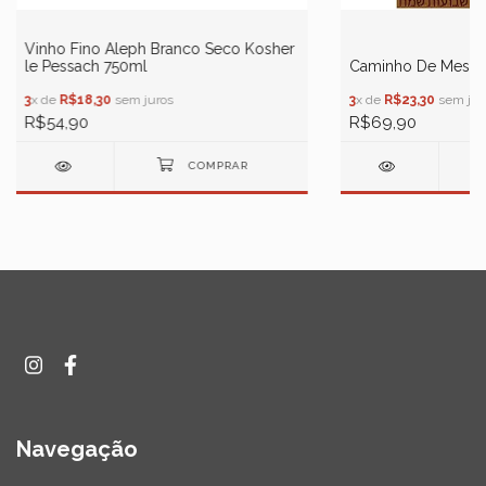
Vinho Fino Aleph Branco Seco Kosher
le Pessach 750ml
Caminho De Mesa 
3
x de
R$18,30
sem juros
3
x de
R$23,30
sem jur
R$54,90
R$69,90
Navegação