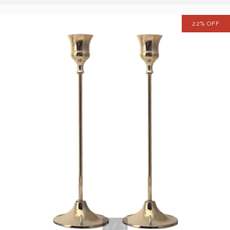
22
%
OFF
1
/
3